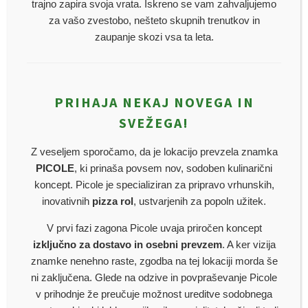
D
obrodošli
trajno zapira svoja vrata. Iskreno se vam zahvaljujemo
za vašo zvestobo, nešteto skupnih trenutkov in
zaupanje skozi vsa ta leta.
GOSTILNA
TRZINKA
PRIHAJA NEKAJ NOVEGA IN
✻
NAJBOLJŠE JEDI Z ŽARA, PEČENE NA
SVEŽEGA!
OGLJU
Z veseljem sporočamo, da je lokacijo prevzela znamka
PICOLE
, ki prinaša povsem nov, sodoben kulinarični
DANES JE
PETEK
1:40
—
TRENUTNO
koncept. Picole je specializiran za pripravo vrhunskih,
IMAMO ZAPRTO. ODPRTO OD 10H DO
inovativnih
pizza rol
, ustvarjenih za popoln užitek.
16H
V prvi fazi zagona Picole uvaja priročen koncept
izključno za dostavo in osebni prevzem
. A ker vizija
znamke nenehno raste, zgodba na tej lokaciji morda še
ni zaključena. Glede na odzive in povpraševanje Picole
v prihodnje že preučuje možnost ureditve sodobnega