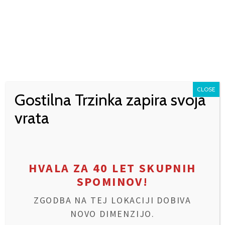
27.
MAJA
2026
DNEVNE MALICE – 27. MAJ
2026
✻
CLOSE
Gostilna Trzinka zapira svoja
vrata
DNEVNE MALICE – SREDA, 27.
MAJ 2026
HVALA ZA 40 LET SKUPNIH
Pozdravljeni, ljubitelji dobre hrane! Sredina tedna je pravi
SPOMINOV!
čas za okusno malico, ki vas bo..
ZGODBA NA TEJ LOKACIJI DOBIVA
NOVO DIMENZIJO.
BERI DALJE