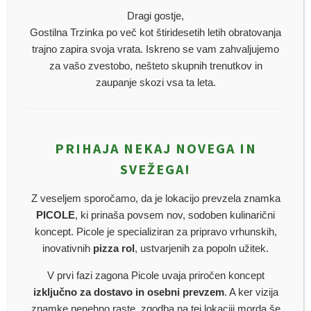
Dragi gostje,
Gostilna Trzinka po več kot štiridesetih letih obratovanja
trajno zapira svoja vrata. Iskreno se vam zahvaljujemo
za vašo zvestobo, nešteto skupnih trenutkov in
zaupanje skozi vsa ta leta.
PRIHAJA NEKAJ NOVEGA IN
SVEŽEGA!
Z veseljem sporočamo, da je lokacijo prevzela znamka
PICOLE
, ki prinaša povsem nov, sodoben kulinarični
koncept. Picole je specializiran za pripravo vrhunskih,
inovativnih
pizza rol
, ustvarjenih za popoln užitek.
V prvi fazi zagona Picole uvaja priročen koncept
izključno za dostavo in osebni prevzem
. A ker vizija
znamke nenehno raste, zgodba na tej lokaciji morda še