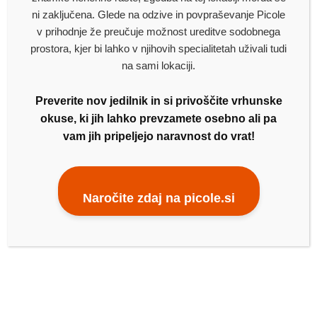
ni zaključena. Glede na odzive in povpraševanje Picole
v prihodnje že preučuje možnost ureditve sodobnega
prostora, kjer bi lahko v njihovih specialitetah uživali tudi
na sami lokaciji.
26.
MAJA
2026
DNEVNE MALICE – 26. MAJ
Preverite nov jedilnik in si privoščite vrhunske
2026
okuse, ki jih lahko prevzamete osebno ali pa
vam jih pripeljejo naravnost do vrat!
✻
Naročite zdaj na picole.si
DNEVNE MALICE – TOREK, 26.
MAJ 2026
Dobrodošli v novi delovni teden! V Gostilni Trzinka vas
danes čaka pestra izbira okusnih malic, ki..