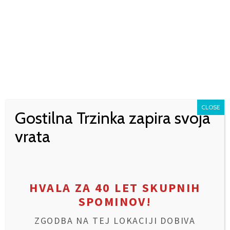
CLOSE
Gostilna Trzinka zapira svoja
vrata
PITA
€
7,20
Ta
Izberite možnosti
HVALA ZA 40 LET SKUPNIH
izdelek
SPOMINOV!
ima
več
ZGODBA NA TEJ LOKACIJI DOBIVA
različic.