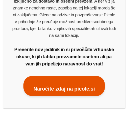
izključno za dostavo in osebni prevzem
. A ker vizija
Dodaj v seznam za dostavo
znamke nenehno raste, zgodba na tej lokaciji morda še
ni zaključena. Glede na odzive in povpraševanje Picole
v prihodnje že preučuje možnost ureditve sodobnega
prostora, kjer bi lahko v njihovih specialitetah uživali tudi
na sami lokaciji.
Preverite nov jedilnik in si privoščite vrhunske
okuse, ki jih lahko prevzamete osebno ali pa
vam jih pripeljejo naravnost do vrat!
Naročite zdaj na picole.si