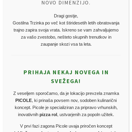
NOVO DIMENZIJO.
Možnosti
lahko
Dragi gostje,
Gostilna Trzinka po več kot štiridesetih letih obratovanja
izberete
trajno zapira svoja vrata. Iskreno se vam zahvaljujemo
na
za vašo zvestobo, nešteto skupnih trenutkov in
strani
zaupanje skozi vsa ta leta.
izdelka
PRIHAJA NEKAJ NOVEGA IN
SVEŽEGA!
Z veseljem sporočamo, da je lokacijo prevzela znamka
PICOLE
, ki prinaša povsem nov, sodoben kulinarični
koncept. Picole je specializiran za pripravo vrhunskih,
inovativnih
pizza rol
, ustvarjenih za popoln užitek.
GOBOVA JUHA
€
4,20
V prvi fazi zagona Picole uvaja priročen koncept