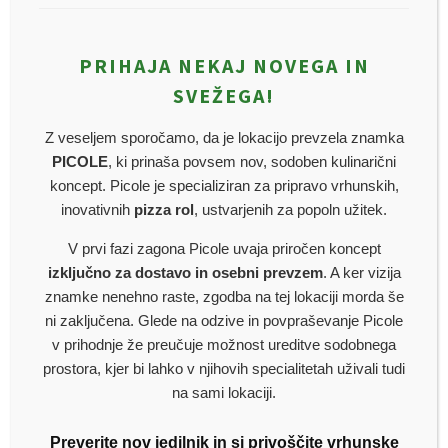
PRIHAJA NEKAJ NOVEGA IN
SVEŽEGA!
Z veseljem sporočamo, da je lokacijo prevzela znamka
PICOLE
, ki prinaša povsem nov, sodoben kulinarični
SAVO STJEPANOVIĆ
AVTOR
koncept. Picole je specializiran za pripravo vrhunskih,
inovativnih
pizza rol
, ustvarjenih za popoln užitek.
V prvi fazi zagona Picole uvaja priročen koncept
izključno za dostavo in osebni prevzem
. A ker vizija
znamke nenehno raste, zgodba na tej lokaciji morda še
ni zaključena. Glede na odzive in povpraševanje Picole
v prihodnje že preučuje možnost ureditve sodobnega
prostora, kjer bi lahko v njihovih specialitetah uživali tudi
na sami lokaciji.
NAJNOVEJŠI PRISPEVKI
Preverite nov jedilnik in si privoščite vrhunske