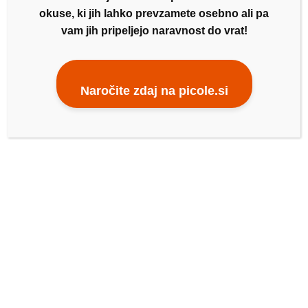
okuse, ki jih lahko prevzamete osebno ali pa
Dnevne malice – 12. junij 2026
vam jih pripeljejo naravnost do vrat!
Dnevne malice – 11. junij 2026
Dnevne malice – 10. junij 2026
Naročite zdaj na picole.si
Dnevne malice – 8. junij 2026
Dnevne malice – 5. junij 2026
ZADNJI KOMENTARJI
ARHIV
junij 2026