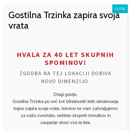
sproščenem vzdušju naše gostilne! Naša ekipa vas
CLOSE
pričakuje z odprtimi rokami in polnimi krožniki.
Gostilna Trzinka zapira svoja
vrata
Gostilna Trzinka
Ulica Rašiške čete 17, Trzin
Telefon:
041 30 80 10
Čas postrežbe malic:
10:00 – 14:00
HVALA ZA 40 LET SKUPNIH
SPOMINOV!
ZGODBA NA TEJ LOKACIJI DOBIVA
KATEGORIJE
NEKATEGORIZIRANO
NOVO DIMENZIJO.
Dragi gostje,
Gostilna Trzinka po več kot štiridesetih letih obratovanja
trajno zapira svoja vrata. Iskreno se vam zahvaljujemo
0
likes
za vašo zvestobo, nešteto skupnih trenutkov in
zaupanje skozi vsa ta leta.