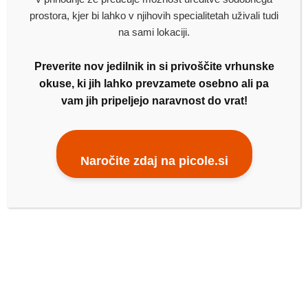
prostora, kjer bi lahko v njihovih specialitetah uživali tudi
na sami lokaciji.
Preverite nov jedilnik in si privoščite vrhunske
okuse, ki jih lahko prevzamete osebno ali pa
vam jih pripeljejo naravnost do vrat!
NAJNOVEJŠI PRISPEVKI
Dnevne malice – 12. junij 2026
Naročite zdaj na picole.si
Dnevne malice – 11. junij 2026
Dnevne malice – 10. junij 2026
Dnevne malice – 8. junij 2026
Dnevne malice – 5. junij 2026