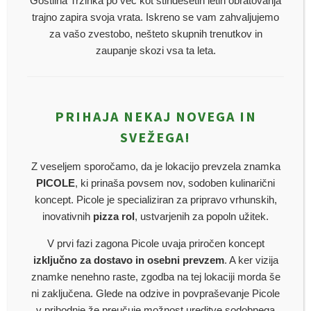
Gostilna Trzinka po več kot štiridesetih letih obratovanja
KATEGORIJE
NEKATEGORIZIRANO
trajno zapira svoja vrata. Iskreno se vam zahvaljujemo
za vašo zvestobo, nešteto skupnih trenutkov in
zaupanje skozi vsa ta leta.
0
likes
PRIHAJA NEKAJ NOVEGA IN
SVEŽEGA!
Z veseljem sporočamo, da je lokacijo prevzela znamka
PICOLE
, ki prinaša povsem nov, sodoben kulinarični
koncept. Picole je specializiran za pripravo vrhunskih,
inovativnih
pizza rol
, ustvarjenih za popoln užitek.
V prvi fazi zagona Picole uvaja priročen koncept
izključno za dostavo in osebni prevzem
. A ker vizija
SAVO STJEPANOVIĆ
AVTOR
znamke nenehno raste, zgodba na tej lokaciji morda še
ni zaključena. Glede na odzive in povpraševanje Picole
v prihodnje že preučuje možnost ureditve sodobnega