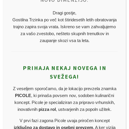
Dragi gostje,
Gostilna Trzinka po več kot štiridesetih letih obratovanja
trajno zapira svoja vrata. Iskreno se vam zahvaljujemo
za vašo zvestobo, nešteto skupnih trenutkov in
zaupanje skozi vsa ta leta.
PRIHAJA NEKAJ NOVEGA IN
SVEŽEGA!
Z veseljem sporočamo, da je lokacijo prevzela znamka
PICOLE
, ki prinaša povsem nov, sodoben kulinarični
koncept. Picole je specializiran za pripravo vrhunskih,
ŠPIKANA PLESKAVICA
inovativnih
pizza rol
, ustvarjenih za popoln užitek.
€
11,90
V prvi fazi zagona Picole uvaja priročen koncept
izključno za dostavo in osebni prevzem
. A ker vizija