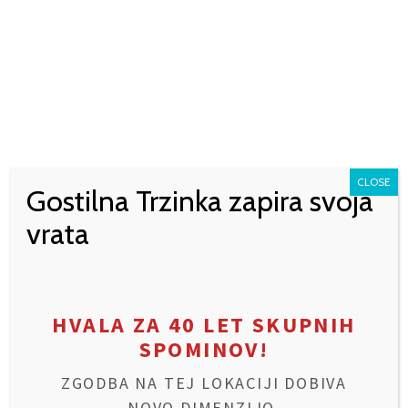
CLOSE
Gostilna Trzinka zapira svoja
vrata
ČEVAPČIČI – MALA PORCIJA
€
8,90
Dodaj v seznam za dostavo
HVALA ZA 40 LET SKUPNIH
SPOMINOV!
ZGODBA NA TEJ LOKACIJI DOBIVA
NOVO DIMENZIJO.