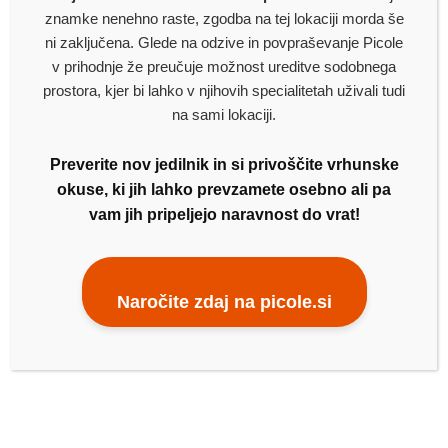
Dodaj v seznam za dostavo
znamke nenehno raste, zgodba na tej lokaciji morda še
ni zaključena. Glede na odzive in povpraševanje Picole
v prihodnje že preučuje možnost ureditve sodobnega
prostora, kjer bi lahko v njihovih specialitetah uživali tudi
na sami lokaciji.
Preverite nov jedilnik in si privoščite vrhunske
okuse, ki jih lahko prevzamete osebno ali pa
vam jih pripeljejo naravnost do vrat!
Naročite zdaj na picole.si