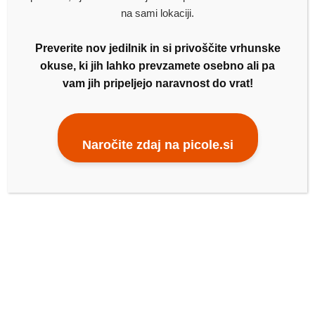
na sami lokaciji.
Dodaj v seznam za dostavo
Preverite nov jedilnik in si privoščite vrhunske
okuse, ki jih lahko prevzamete osebno ali pa
vam jih pripeljejo naravnost do vrat!
Naročite zdaj na picole.si