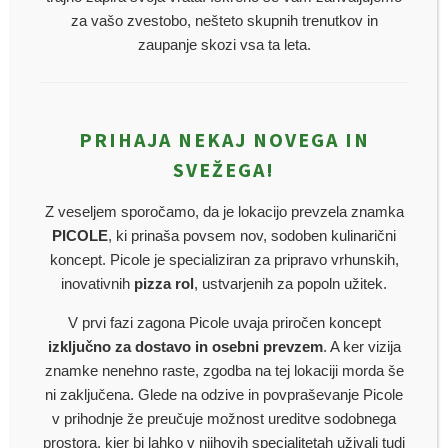
za vašo zvestobo, nešteto skupnih trenutkov in
zaupanje skozi vsa ta leta.
PRIHAJA NEKAJ NOVEGA IN
SVEŽEGA!
Z veseljem sporočamo, da je lokacijo prevzela znamka
PICOLE
, ki prinaša povsem nov, sodoben kulinarični
koncept. Picole je specializiran za pripravo vrhunskih,
inovativnih
pizza rol
, ustvarjenih za popoln užitek.
V prvi fazi zagona Picole uvaja priročen koncept
izključno za dostavo in osebni prevzem
. A ker vizija
znamke nenehno raste, zgodba na tej lokaciji morda še
PLESKAVICA
ni zaključena. Glede na odzive in povpraševanje Picole
v prihodnje že preučuje možnost ureditve sodobnega
€
11,40
prostora, kjer bi lahko v njihovih specialitetah uživali tudi