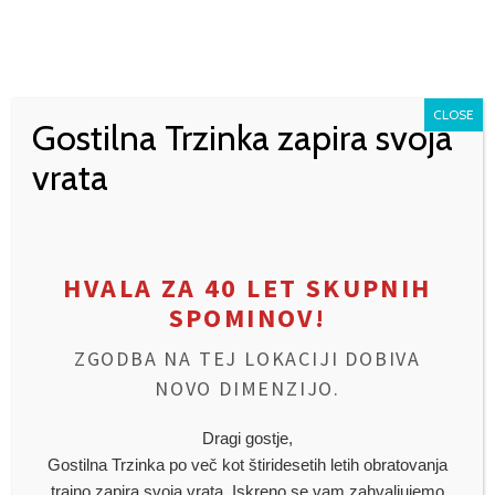
CLOSE
Gostilna Trzinka zapira svoja
vrata
HVALA ZA 40 LET SKUPNIH
NADEVANA VEŠALICA V MREŽICI
SPOMINOV!
€
12,80
ZGODBA NA TEJ LOKACIJI DOBIVA
NOVO DIMENZIJO.
Dodaj v seznam za dostavo
Dragi gostje,
Gostilna Trzinka po več kot štiridesetih letih obratovanja
trajno zapira svoja vrata. Iskreno se vam zahvaljujemo